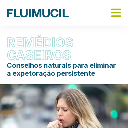
Skip
to
main
content
REMÉDIOS
CASEIROS
Conselhos naturais para eliminar
a expetoração persistente