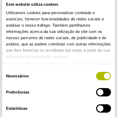
Este website utiliza cookies
posição totalmente horizontal,
Utilizamos cookies para personalizar conteúdo e
notará uma sensação de “opressão”
anúncios, fornecer funcionalidades de redes sociais e
no peito devido à expetoração.
analisar o nosso tráfego. Também partilhamos
Elevar a cabeceira da cama é
informações acerca da sua utilização do site com os
sempre uma boa opção. Poderá
nossos parceiros de redes sociais, de publicidade e de
análise, que as podem combinar com outras informações
ainda colocar algumas almofadas
que lhes forneceu ou recolhidas por estes a partir da sua
na costas para
conseguir dormir
utilização dos respetivos serviços.
em posição reclinada.
O muco
passará para a parte posterior dos
Seleção
Necessários
pulmões, o que facilitará a
de
consentimento
respiração durante algum tempo.
Preferências
Colocar
compressas quentes
sobre o peito
também é
Estatísticas
recomendável, pois atuam como um