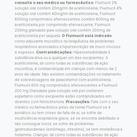
consulte o seu médico ou farmacêutico
. Fluimucil 2%
solução oral contém 20mg/ml de acetilcisteína; Fluimucil 4%
solução oral contém 40mg/ml de acetilcisteína, Fluimucil
600mg comprimidos efervescentes contém 600mg de
acetilcisteína por comprimido efervescente, Fluimucil
200mg granulado para solução oral contém 200mg de
acetilcisteína por saqueta.
O Fluimucil está indicado
como adjuvante mucolítico na terapêutica de problemas
respiratórios associados a hipersecreção de muco viscoso
e espesso.
Contraindicações:
Hipersensibilidade à
substância ativa ou a qualquer um dos excipientes. A
acetilcisteína, tal como todas as substâncias de ação
mucolítica, é contraindicada em crianças com menos de 2
anos de idade. Não existem contraindicações no tratamento
de sobredosagens de paracetamol com acetilcisteína.
Fluimucil 600 mg comprimidos efervescentes e Fluimucil
200 mg Granulado para solução oral por conterem
aspartamo como excipiente estão contraindicados em
doentes com fenilcetonúria.
Precauções:
Fale com o seu
médico ou farmacêutico antes de tomar Fluimucil se é
asmático ou tem crises de falta de ar, se sofre de
insuficiência respiratória grave, se se encontra debilitado e
não consegue tossir, se sofre de problemas
gastroduodenais (estômago, intestino), se tem intolerância à
histamina. Crianças: tal como todas as substâncias de ação