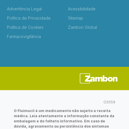
Advertência Legal
Acessibilidade
Política de Privacidade
Sitemap
Política de Cookies
Zambon Global
Farmacovigilância
G3559
O Fluimucil é um medicamento não sujeito a receita
médica. Leia atentamente a informação constante da
embalagem e do folheto informativo. Em caso de
dúvida, agravamento ou persistência dos sintomas