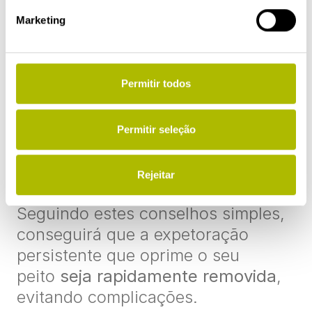
vasodilatador, facilitando a
Marketing
expulsão da expetoração.
É muito importante que não respire
num ambiente com ar viciado, para
Permitir todos
isso deverá
arejar a casa ou o
quarto em que encontra.
A entrada
Permitir seleção
de ar renovado é, literalmente, uma
lufada de ar fresco e, portanto, de
Rejeitar
saúde.
Seguindo estes conselhos simples,
conseguirá que a expetoração
persistente que oprime o seu
peito
seja rapidamente removida
,
evitando complicações.