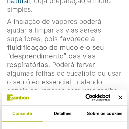
natural
, cuja preparação é muito
simples.
A inalação de vapores poderá
ajudar a limpar as vias aéreas
superiores, pois
favorece a
fluidificação do muco e o seu
“desprendimento” das vias
respiratórias.
Poderá ferver
algumas folhas de eucalipto ou usar
o seu óleo essencial, inalando
depois os vapores com uma toalha
sobre a cabeça. O alívio costuma
ser imediato e o seu efeito é
Consentir
Detalhes
Sobre os cookies
bastante reparador.
Quando se deitar, se o fizer em