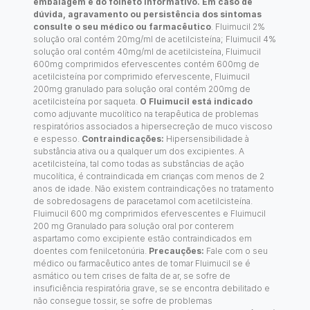
embalagem e do folheto informativo. Em caso de
dúvida, agravamento ou persistência dos sintomas
consulte o seu médico ou farmacêutico
. Fluimucil 2%
solução oral contém 20mg/ml de acetilcisteína; Fluimucil 4%
solução oral contém 40mg/ml de acetilcisteína, Fluimucil
600mg comprimidos efervescentes contém 600mg de
acetilcisteína por comprimido efervescente, Fluimucil
200mg granulado para solução oral contém 200mg de
acetilcisteína por saqueta.
O Fluimucil está indicado
como adjuvante mucolítico na terapêutica de problemas
respiratórios associados a hipersecreção de muco viscoso
e espesso.
Contraindicações:
Hipersensibilidade à
substância ativa ou a qualquer um dos excipientes. A
acetilcisteína, tal como todas as substâncias de ação
mucolítica, é contraindicada em crianças com menos de 2
anos de idade. Não existem contraindicações no tratamento
de sobredosagens de paracetamol com acetilcisteína.
Fluimucil 600 mg comprimidos efervescentes e Fluimucil
200 mg Granulado para solução oral por conterem
aspartamo como excipiente estão contraindicados em
doentes com fenilcetonúria.
Precauções:
Fale com o seu
médico ou farmacêutico antes de tomar Fluimucil se é
asmático ou tem crises de falta de ar, se sofre de
insuficiência respiratória grave, se se encontra debilitado e
não consegue tossir, se sofre de problemas