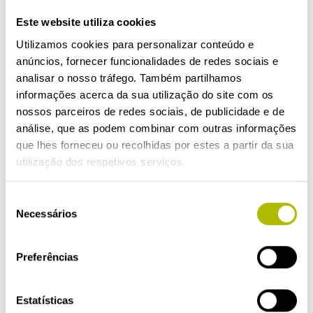
garganta, é o eucalipto. É uma
Este website utiliza cookies
árvore originária da Austrália e da
Utilizamos cookies para personalizar conteúdo e
Nova Guiné, cujas folhas têm boas
anúncios, fornecer funcionalidades de redes sociais e
analisar o nosso tráfego. Também partilhamos
propriedades para o sistema
informações acerca da sua utilização do site com os
respiratório. Preparar uma infusão
nossos parceiros de redes sociais, de publicidade e de
de folhas de eucalipto é simples,
análise, que as podem combinar com outras informações
pois basta
colocar algumas folhas
que lhes forneceu ou recolhidas por estes a partir da sua
utilização dos respetivos serviços.
numa chávena de água a ferver e
deixar repousar durante 5
Seleção
minutos.
A infusão deve ser depois
Necessários
de
coada, podendo ser adoçada a seu
consentimento
gosto. A garganta agradecerá esta
Preferências
infusão tão agradável, fácil de
tomar e com excelentes
Estatísticas