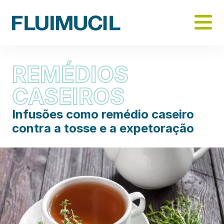
Skip
to
main
content
REMÉDIOS
CASEIROS
Infusões como remédio caseiro
contra a tosse e a expetoração