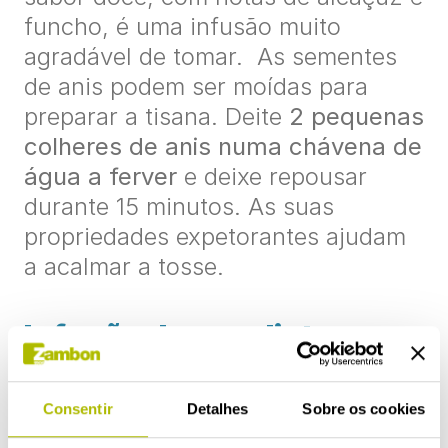
funcho, é uma infusão muito
agradável de tomar. As sementes
de anis podem ser moídas para
preparar a tisana. Deite
2 pequenas
colheres de anis numa chávena de
água a ferver
e deixe repousar
durante 15 minutos. As suas
propriedades expetorantes ajudam
a acalmar a tosse.
Infusão de eucalipto para
a garganta
Consentir
Detalhes
Sobre os cookies
Se há uma planta que está
associada aos problemas de