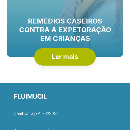
REMÉDIOS CASEIROS
CONTRA A EXPETORAÇÃO
EM CRIANÇAS
Ler mais
Zambon S.p.A. - ©2022