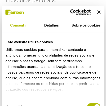
músculos peitorais.
Como melhorar a
respiração? Respirar
Consentir
Detalhes
Sobre os cookies
bem é respirar saúde
Este website utiliza cookies
Ter consciência da nossa
Utilizamos cookies para personalizar conteúdo e
respiração
melhora a qualidade da
anúncios, fornecer funcionalidades de redes sociais e
analisar o nosso tráfego. Também partilhamos
nossa saúde
. Muitas vezes não
informações acerca da sua utilização do site com os
estamos conscientes da sua
nossos parceiros de redes sociais, de publicidade e de
importância, mas precisamos
análise, que as podem combinar com outras informações
apenas de alguns minutos para
que lhes forneceu ou recolhidas por estes a partir da sua
utilização dos respetivos serviços.
refletir sobre a forma como
respiramos. Um dos aspetos
Seleção
importantes é inspirar através do