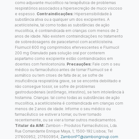
como adjuvante mucolítico na terapêutica de problemas
respiratórios associados a hipersecreção de muco viscoso
e espesso.
Contraindicações:
Hipersensibilidade à
substância ativa ou a qualquer um dos excipientes. A
acetilcisteína, tal como todas as substâncias de ação
mucolítica, é contraindicada em crianças com menos de 2
anos de idade. Não existem contraindicações no tratamento
de sobredosagens de paracetamol com acetilcisteína.
Fluimucil 600 mg comprimidos efervescentes e Fluimucil
200 mg Granulado para solução oral por conterem
aspartamo como excipiente estão contraindicados em
doentes com fenilcetonúria.
Precauções:
Fale com o seu
médico ou farmacêutico antes de tomar Fluimucil se é
asmático ou tem crises de falta de ar, se sofre de
insuficiência respiratória grave, se se encontra debilitado e
não consegue tossir, se sofre de problemas
gastroduodenais (estômago, intestino), se tem intolerância à
histamina. Crianças: tal como todas as substâncias de ação
mucolítica, a acetilcisteína é contraindicada em crianças com
menos de 2 anos de idade. Informe o seu médico ou
farmacêutico se estiver a tomar, ou tiver tomado
recentemente, ou se vier a tomar outros medicamentos.
Titular da AIM:
Zambon – Produtos Farmacêuticos, Lda.
Rua Comandante Enrique Maya, 1; 1500-192 Lisboa; Tel
217600952; 217600954;
ZambonPT@zambongroup.com