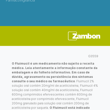
Farmacovigilância
G3559
O Fluimucil é um medicamento não sujeito a receita
médica. Leia atentamente a informação constante da
embalagem e do folheto informativo. Em caso de
dúvida, agravamento ou persistência dos sintomas
consulte o seu médico ou farmacêutico
. Fluimucil 2%
solução oral contém 20mg/ml de acetilcisteína; Fluimucil 4%
solução oral contém 40mg/ml de acetilcisteína, Fluimucil
600mg comprimidos efervescentes contém 600mg de
acetilcisteína por comprimido efervescente, Fluimucil
200mg granulado para solução oral contém 200mg de
acetilcisteína por saqueta.
O Fluimucil está indicado