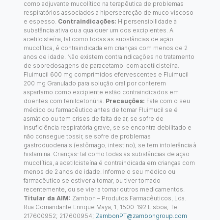
como adjuvante mucolítico na terapêutica de problemas
respiratórios associados a hipersecreção de muco viscoso
e espesso.
Contraindicações:
Hipersensibilidade à
substância ativa ou a qualquer um dos excipientes. A
acetilcisteína, tal como todas as substâncias de ação
mucolítica, é contraindicada em crianças com menos de 2
anos de idade. Não existem contraindicações no tratamento
de sobredosagens de paracetamol com acetilcisteína.
Fluimucil 600 mg comprimidos efervescentes e Fluimucil
200 mg Granulado para solução oral por conterem
aspartamo como excipiente estão contraindicados em
doentes com fenilcetonúria.
Precauções:
Fale com o seu
médico ou farmacêutico antes de tomar Fluimucil se é
asmático ou tem crises de falta de ar, se sofre de
insuficiência respiratória grave, se se encontra debilitado e
não consegue tossir, se sofre de problemas
gastroduodenais (estômago, intestino), se tem intolerância à
histamina. Crianças: tal como todas as substâncias de ação
mucolítica, a acetilcisteína é contraindicada em crianças com
menos de 2 anos de idade. Informe o seu médico ou
farmacêutico se estiver a tomar, ou tiver tomado
recentemente, ou se vier a tomar outros medicamentos.
Titular da AIM:
Zambon – Produtos Farmacêuticos, Lda.
Rua Comandante Enrique Maya, 1; 1500-192 Lisboa; Tel
217600952; 217600954;
ZambonPT@zambongroup.com