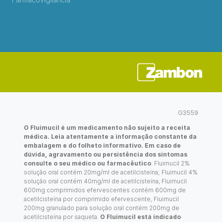
G3559
O Fluimucil é um medicamento não sujeito a receita
médica. Leia atentamente a informação constante da
embalagem e do folheto informativo. Em caso de
dúvida, agravamento ou persistência dos sintomas
consulte o seu médico ou farmacêutico
. Fluimucil 2%
solução oral contém 20mg/ml de acetilcisteína; Fluimucil 4%
solução oral contém 40mg/ml de acetilcisteína, Fluimucil
600mg comprimidos efervescentes contém 600mg de
acetilcisteína por comprimido efervescente, Fluimucil
200mg granulado para solução oral contém 200mg de
acetilcisteína por saqueta.
O Fluimucil está indicado