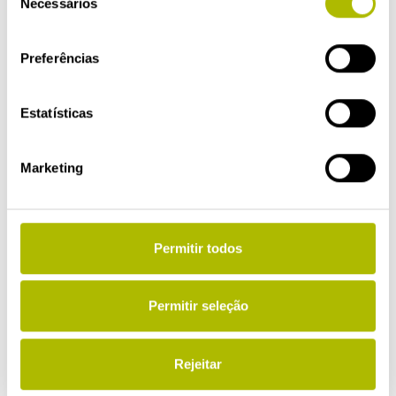
Necessários
de
consentimento
Preferências
Estatísticas
Marketing
Permitir todos
Permitir seleção
AS FASES DA GRIPE EM
DETALHE
Rejeitar