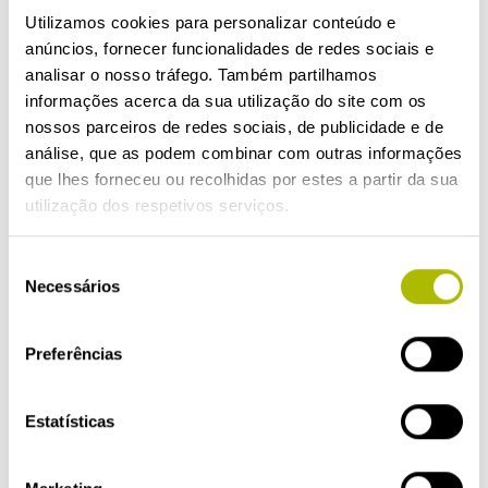
ano. Sendo uma reação natural do
Utilizamos cookies para personalizar conteúdo e
organismo, não deverá deixar-se
anúncios, fornecer funcionalidades de redes sociais e
analisar o nosso tráfego. Também partilhamos
levar pela preocupação,
focando-
informações acerca da sua utilização do site com os
se em aliviar
a criança
.
O contacto
nossos parceiros de redes sociais, de publicidade e de
com colegas infetados e com tosse
análise, que as podem combinar com outras informações
no parque ou na escola é o que
que lhes forneceu ou recolhidas por estes a partir da sua
utilização dos respetivos serviços.
está na origem das constipações e,
consequentemente, da
Seleção
expetoração.
Necessários
de
Foi demonstrado que uma das
consentimento
melhores armas para prevenir os
Preferências
processos catarrais é a prática de
bons hábitos de higiene, onde a
Estatísticas
lavagem das mãos desempenha um
papel crucial. Se os adultos o