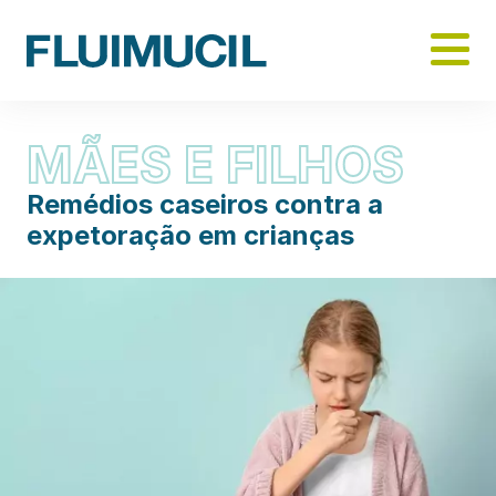
Skip
to
main
content
MÃES E FILHOS
Remédios caseiros contra a
expetoração em crianças