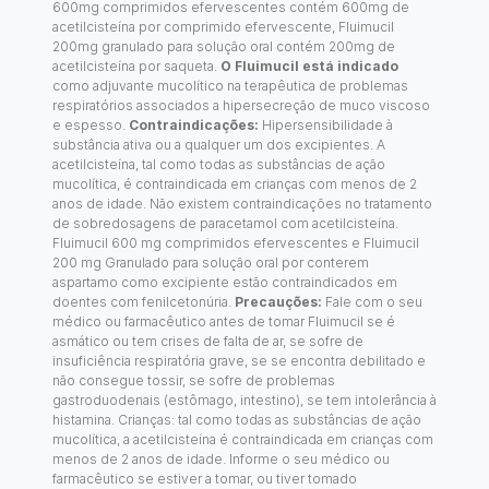
600mg comprimidos efervescentes contém 600mg de
acetilcisteína por comprimido efervescente, Fluimucil
200mg granulado para solução oral contém 200mg de
acetilcisteína por saqueta.
O Fluimucil está indicado
como adjuvante mucolítico na terapêutica de problemas
respiratórios associados a hipersecreção de muco viscoso
e espesso.
Contraindicações:
Hipersensibilidade à
substância ativa ou a qualquer um dos excipientes. A
acetilcisteína, tal como todas as substâncias de ação
mucolítica, é contraindicada em crianças com menos de 2
anos de idade. Não existem contraindicações no tratamento
de sobredosagens de paracetamol com acetilcisteína.
Fluimucil 600 mg comprimidos efervescentes e Fluimucil
200 mg Granulado para solução oral por conterem
aspartamo como excipiente estão contraindicados em
doentes com fenilcetonúria.
Precauções:
Fale com o seu
médico ou farmacêutico antes de tomar Fluimucil se é
asmático ou tem crises de falta de ar, se sofre de
insuficiência respiratória grave, se se encontra debilitado e
não consegue tossir, se sofre de problemas
gastroduodenais (estômago, intestino), se tem intolerância à
histamina. Crianças: tal como todas as substâncias de ação
mucolítica, a acetilcisteína é contraindicada em crianças com
menos de 2 anos de idade. Informe o seu médico ou
farmacêutico se estiver a tomar, ou tiver tomado