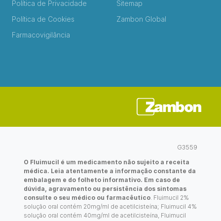
Política de Privacidade
Sitemap
Política de Cookies
Zambon Global
Farmacovigilância
G3559
O Fluimucil é um medicamento não sujeito a receita
médica. Leia atentamente a informação constante da
embalagem e do folheto informativo. Em caso de
dúvida, agravamento ou persistência dos sintomas
consulte o seu médico ou farmacêutico
. Fluimucil 2%
solução oral contém 20mg/ml de acetilcisteína; Fluimucil 4%
solução oral contém 40mg/ml de acetilcisteína, Fluimucil