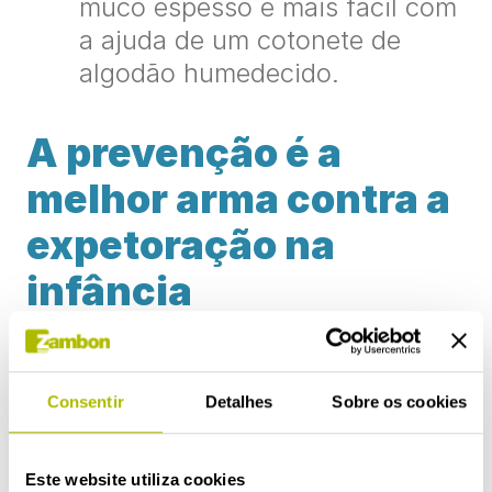
muco espesso é mais fácil com
a ajuda de um cotonete de
algodão humedecido.
A prevenção é a
melhor arma contra a
expetoração na
infância
Em primeiro lugar, convém não se
alarmar em caso de excesso de
Consentir
Detalhes
Sobre os cookies
expetoração, pois as crianças
tendem a produzir secreções
mucosas durante uma boa parte do
Este website utiliza cookies