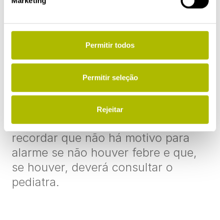
Marketing
fizerem, as crianças considerá-lo-
ão como algo natural e
estarão a
adquirir um hábito saudável
que,
Permitir todos
provavelmente, levará a que
adoeçam com menos frequência.
Permitir seleção
No caso das crianças, a
expetoração é um grande
Rejeitar
incómodo. Mas é importante
recordar que não há motivo para
alarme se não houver febre e que,
se houver, deverá consultar o
pediatra.