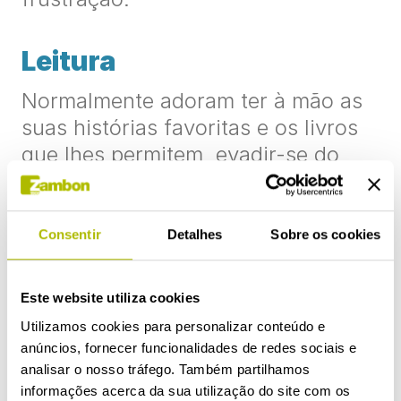
Leitura
Normalmente adoram ter à mão as
suas histórias favoritas e os livros
que lhes permitem evadir-se do
mundo durante algum tempo. Que
tal uma leitura acompanhada? A
criança sentir-se-á aliviada e
Consentir
Detalhes
Sobre os cookies
conseguirá esquecer-se do mal-
estar durante algum tempo.
Este website utiliza cookies
Utilizamos cookies para personalizar conteúdo e
Um filme?
anúncios, fornecer funcionalidades de redes sociais e
analisar o nosso tráfego. Também partilhamos
Tal como a leitura, poderem ver
informações acerca da sua utilização do site com os