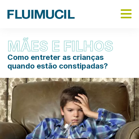
Skip
to
main
content
MÃES E FILHOS
Como entreter as crianças
quando estão constipadas?