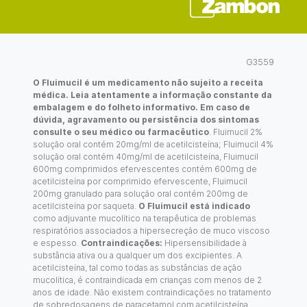
G3559
O Fluimucil é um medicamento não sujeito a receita
médica. Leia atentamente a informação constante da
embalagem e do folheto informativo. Em caso de
dúvida, agravamento ou persistência dos sintomas
consulte o seu médico ou farmacêutico
. Fluimucil 2%
solução oral contém 20mg/ml de acetilcisteína; Fluimucil 4%
solução oral contém 40mg/ml de acetilcisteína, Fluimucil
600mg comprimidos efervescentes contém 600mg de
acetilcisteína por comprimido efervescente, Fluimucil
200mg granulado para solução oral contém 200mg de
acetilcisteína por saqueta.
O Fluimucil está indicado
como adjuvante mucolítico na terapêutica de problemas
respiratórios associados a hipersecreção de muco viscoso
e espesso.
Contraindicações:
Hipersensibilidade à
substância ativa ou a qualquer um dos excipientes. A
acetilcisteína, tal como todas as substâncias de ação
mucolítica, é contraindicada em crianças com menos de 2
anos de idade. Não existem contraindicações no tratamento
de sobredosagens de paracetamol com acetilcisteína.