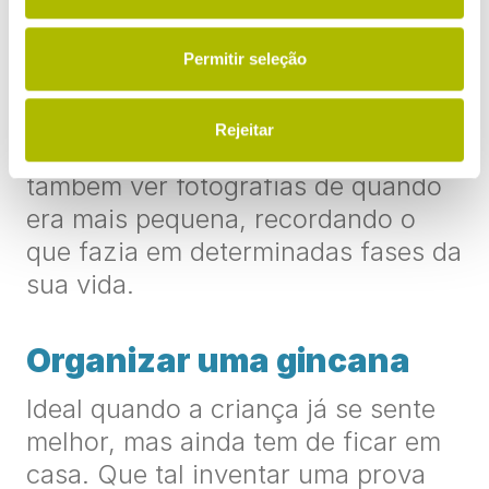
quando são os avós que estão a
tomar conta da criança. Tem a
Permitir seleção
oportunidade de aprender, fazer
perguntas, interagir, saber como
Rejeitar
era a vida antigamente. Poderá
também ver fotografias de quando
era mais pequena, recordando o
que fazia em determinadas fases da
sua vida.
Organizar uma gincana
Ideal quando a criança já se sente
melhor, mas ainda tem de ficar em
casa. Que tal inventar uma prova