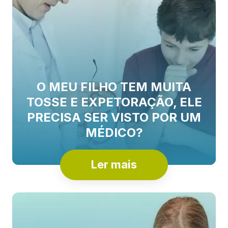
O MEU FILHO TEM MUITA
TOSSE E EXPETORAÇÃO, ELE
PRECISA SER VISTO POR UM
MÉDICO?
Ler mais