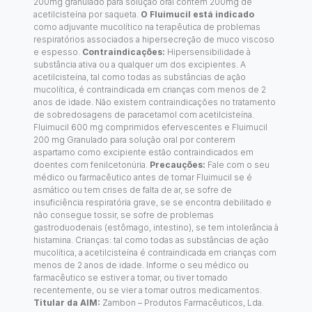
200mg granulado para solução oral contém 200mg de
acetilcisteína por saqueta.
O Fluimucil está indicado
como adjuvante mucolítico na terapêutica de problemas
respiratórios associados a hipersecreção de muco viscoso
e espesso.
Contraindicações:
Hipersensibilidade à
substância ativa ou a qualquer um dos excipientes. A
acetilcisteína, tal como todas as substâncias de ação
mucolítica, é contraindicada em crianças com menos de 2
anos de idade. Não existem contraindicações no tratamento
de sobredosagens de paracetamol com acetilcisteína.
Fluimucil 600 mg comprimidos efervescentes e Fluimucil
200 mg Granulado para solução oral por conterem
aspartamo como excipiente estão contraindicados em
doentes com fenilcetonúria.
Precauções:
Fale com o seu
médico ou farmacêutico antes de tomar Fluimucil se é
asmático ou tem crises de falta de ar, se sofre de
insuficiência respiratória grave, se se encontra debilitado e
não consegue tossir, se sofre de problemas
gastroduodenais (estômago, intestino), se tem intolerância à
histamina. Crianças: tal como todas as substâncias de ação
mucolítica, a acetilcisteína é contraindicada em crianças com
menos de 2 anos de idade. Informe o seu médico ou
farmacêutico se estiver a tomar, ou tiver tomado
recentemente, ou se vier a tomar outros medicamentos.
Titular da AIM:
Zambon – Produtos Farmacêuticos, Lda.