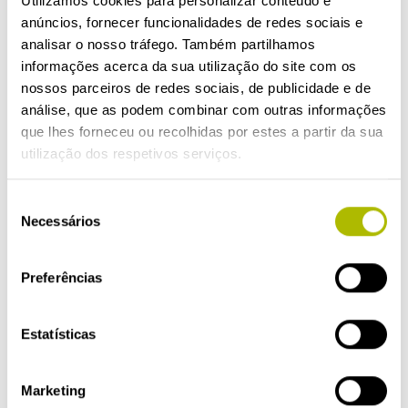
Para que sejam eficazes, os
Utilizamos cookies para personalizar conteúdo e
anúncios, fornecer funcionalidades de redes sociais e
medicamentos devem ser tomados
analisar o nosso tráfego. Também partilhamos
de acordo com as instruções
informações acerca da sua utilização do site com os
constantes nos respetivos folhetos
nossos parceiros de redes sociais, de publicidade e de
informativos e conservados
análise, que as podem combinar com outras informações
que lhes forneceu ou recolhidas por estes a partir da sua
conforme indicado pelo fabricante,
utilização dos respetivos serviços.
normalmente
ao abrigo da luz e a
uma temperatura fresca e estável
.
Seleção
Depois de expirado o prazo de
Necessários
de
validade, não deite fora na
consentimento
canalização ou no lixo doméstico.
Preferências
Pergunte ao seu farmacêutico como
deitar fora os medicamentos que já
Estatísticas
não utiliza. Estas medidas ajudarão
a proteger o ambiente
Marketing