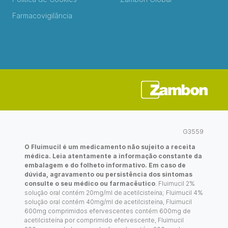
Farmacovigilância
G3559
O Fluimucil é um medicamento não sujeito a receita
médica. Leia atentamente a informação constante da
embalagem e do folheto informativo. Em caso de
dúvida, agravamento ou persistência dos sintomas
consulte o seu médico ou farmacêutico
. Fluimucil 2%
solução oral contém 20mg/ml de acetilcisteína; Fluimucil 4%
solução oral contém 40mg/ml de acetilcisteína, Fluimucil
600mg comprimidos efervescentes contém 600mg de
acetilcisteína por comprimido efervescente, Fluimucil