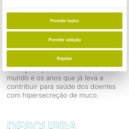
Os laboratórios Zambon
Permitir todos
desenvolvem os seus produtos
cumprindo as mais rigorosas
Permitir seleção
normas de fabrico e utilizando
a
tecnologia mais avançada.
Uma
Rejeitar
boa prova disso é o sucesso
alcançado pelo Fluimucil em todo o
mundo e os anos que já leva a
contribuir para saúde dos doentes
com hipersecreção de muco.
DESCUBRA