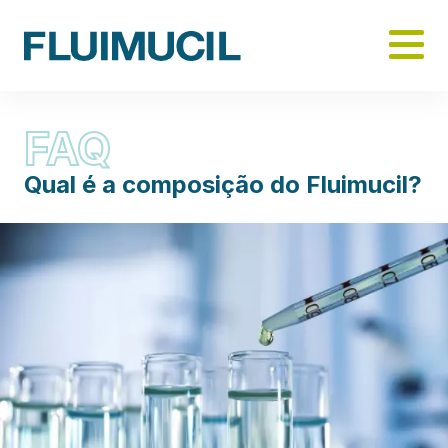
Skip
to
main
content
FAQ
Qual é a composição do Fluimucil?