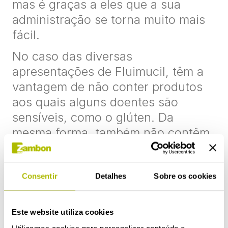
mas é graças a eles que a sua
administração se torna muito mais
fácil.
No caso das diversas
apresentações de Fluimucil, têm a
vantagem de não conter produtos
aos quais alguns doentes são
sensíveis, como o glúten. Da
mesma forma, também não contêm
açúcar. Portanto, trata-se de uma
opção adequada para a maior parte
das pessoas que procuram alívio
Consentir
Detalhes
Sobre os cookies
dos sintomas de um processo
catarral ou gripal.
Este website utiliza cookies